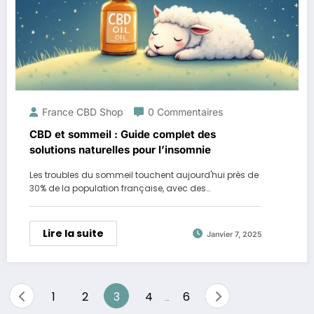
France CBD Shop
0 Commentaires
CBD et sommeil : Guide complet des
solutions naturelles pour l’insomnie
Les troubles du sommeil touchent aujourd'hui près de
30% de la population française, avec des…
Lire la suite
Janvier 7, 2025
Pagination
1
2
3
4
6
…